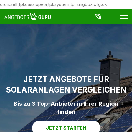
cron:self,tpl:cassiopeia,tpl:system,tpl:zingbox,cfg:ok
JETZT ANGEBOTE FÜR
SOLARANLAGEN VERGLEICHEN
Bis zu 3 Top-Anbieter in Ihrer Region
finden
JETZT STARTEN