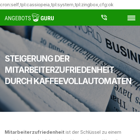
cron:self,tpl:cassiopeia,tpl:system,tpl:zingbox,cfg:ok
STEIGERUNG DER
MITARBEITERZUFRIEDENHEIT
DURCH KAFFEEVOLLAUTOMATEN
Mitarbeiterzufriedenheit
ist der Schlüssel zu einem