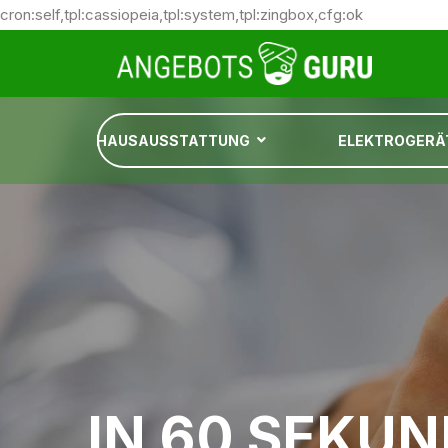
cron:self,tpl:cassiopeia,tpl:system,tpl:zingbox,cfg:ok
HAUSAUSSTATTUNG
ELEKTROGERÄ
IN 60 SEKU