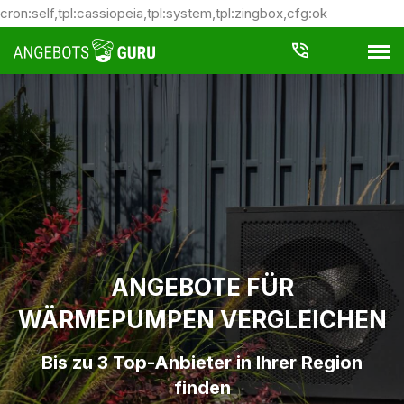
cron:self,tpl:cassiopeia,tpl:system,tpl:zingbox,cfg:ok
ANGEBOTE FÜR
WÄRMEPUMPEN VERGLEICHEN
Bis zu 3 Top-Anbieter in Ihrer Region
finden